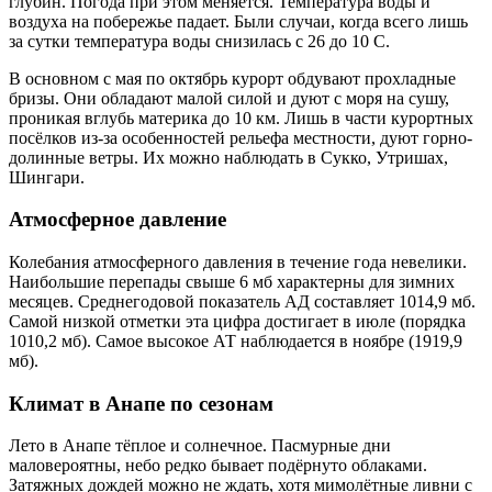
глубин. Погода при этом меняется. Температура воды и
воздуха на побережье падает. Были случаи, когда всего лишь
за сутки температура воды снизилась с 26 до 10 С.
В основном с мая по октябрь курорт обдувают прохладные
бризы. Они обладают малой силой и дуют с моря на сушу,
проникая вглубь материка до 10 км. Лишь в части курортных
посёлков из-за особенностей рельефа местности, дуют горно-
долинные ветры. Их можно наблюдать в Сукко, Утришах,
Шингари.
Атмосферное давление
Колебания атмосферного давления в течение года невелики.
Наибольшие перепады свыше 6 мб характерны для зимних
месяцев. Среднегодовой показатель АД составляет 1014,9 мб.
Самой низкой отметки эта цифра достигает в июле (порядка
1010,2 мб). Самое высокое АТ наблюдается в ноябре (1919,9
мб).
Климат в Анапе по сезонам
Лето в Анапе тёплое и солнечное. Пасмурные дни
маловероятны, небо редко бывает подёрнуто облаками.
Затяжных дождей можно не ждать, хотя мимолётные ливни с