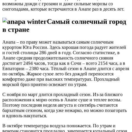
возможны дожди с грозами и даже сильные морозы со
снегопадами, которые встречаются в Анапе раз в десять лет.
Самый солнечный город
в стране
Анапа – по праву может называться самым солнечным
курортом Юга России. Здесь хорошая погода радует жителей
и гостей столицы 286 дней в году. Согласно статистике, в
Анапе средняя продолжительность солнечного сияния
достигает 2494 часов, тогда как в Сочи – всего 2154 часа, а в
Евпатории – 2380 часа. Тёплый сезон в Анапе длится с апреля
по октябрь. Жаркое сухое лето без дождей переносится
комфортно даже при высоких температурах. Прохладный
морской бриз приятно освежает по утрам.
С ноября по март длится прохладный сезон. Из-за близкого
расположения к морю осень в Анапе суше и теплее весны.
Поэтому последняя неделя августа и сентябрь считаются
бархатным сезоном, когда уже нежарко, но можно позагорать
и вдоволь накупаться.
В октябре температура воздуха понижается. По утрам и
вечерам становится прохладно, завершается купальный сезон.