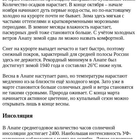
Количество осадков нарастает. В конце октября – начале
ноября начинают дуть первые норд-осты, но по-настоящему
холодно на курорте почти не бывает. Зима здесь мягкая с
частыми оттепелями и кратковременными морозными
периодами. В зимние месяцы влажность нарастает,
пасмурных дней тоже становится больше. С учётом холодных
ветров Анапу зимой едва ли можно назвать комфортной.
Снег на курорте выпадет нечасто и тает быстро, поэтому
снежный покров, характерный для средней полосы России
здесь не держится. Рекордный минимум в Анапе был
достигнут зимой 1940 года и составлял 26°С ниже нуля.
Весна в Анапе наступает рано, но температуры нарастают
медленно из-за близости ещё холодного моря. Зато уже в
марте становится больше солнечных дней и ветра становятся
не такими суровыми. Природа оживает. С конца марта
начинается активное цветение, но купальный сезон можно
открывать лишь в конце весны.
Инсоляция
В Анапе среднегодовое количество часов солнечной
инсоляции достигает 2400. Наибольшая интенсивность УФ-
излучения наблюдается с марта по октябрь. Летом солнечное