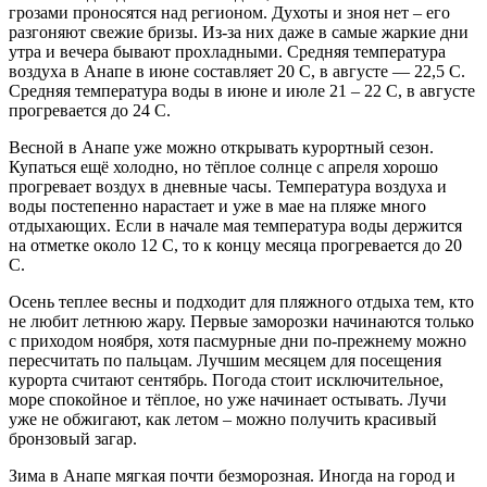
грозами проносятся над регионом. Духоты и зноя нет – его
разгоняют свежие бризы. Из-за них даже в самые жаркие дни
утра и вечера бывают прохладными. Средняя температура
воздуха в Анапе в июне составляет 20 С, в августе — 22,5 С.
Средняя температура воды в июне и июле 21 – 22 С, в августе
прогревается до 24 С.
Весной в Анапе уже можно открывать курортный сезон.
Купаться ещё холодно, но тёплое солнце с апреля хорошо
прогревает воздух в дневные часы. Температура воздуха и
воды постепенно нарастает и уже в мае на пляже много
отдыхающих. Если в начале мая температура воды держится
на отметке около 12 С, то к концу месяца прогревается до 20
С.
Осень теплее весны и подходит для пляжного отдыха тем, кто
не любит летнюю жару. Первые заморозки начинаются только
с приходом ноября, хотя пасмурные дни по-прежнему можно
пересчитать по пальцам. Лучшим месяцем для посещения
курорта считают сентябрь. Погода стоит исключительное,
море спокойное и тёплое, но уже начинает остывать. Лучи
уже не обжигают, как летом – можно получить красивый
бронзовый загар.
Зима в Анапе мягкая почти безморозная. Иногда на город и