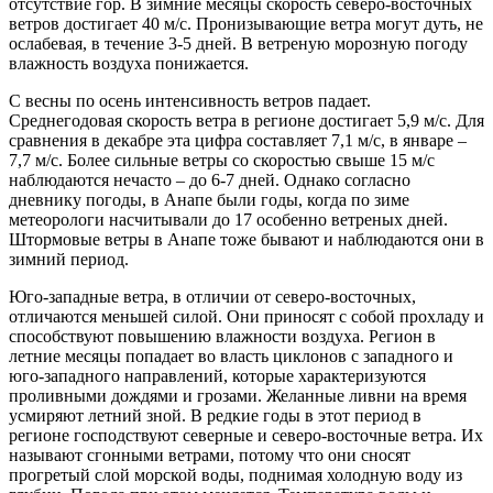
отсутствие гор. В зимние месяцы скорость северо-восточных
ветров достигает 40 м/с. Пронизывающие ветра могут дуть, не
ослабевая, в течение 3-5 дней. В ветреную морозную погоду
влажность воздуха понижается.
С весны по осень интенсивность ветров падает.
Среднегодовая скорость ветра в регионе достигает 5,9 м/с. Для
сравнения в декабре эта цифра составляет 7,1 м/с, в январе –
7,7 м/с. Более сильные ветры со скоростью свыше 15 м/с
наблюдаются нечасто – до 6-7 дней. Однако согласно
дневнику погоды, в Анапе были годы, когда по зиме
метеорологи насчитывали до 17 особенно ветреных дней.
Штормовые ветры в Анапе тоже бывают и наблюдаются они в
зимний период.
Юго-западные ветра, в отличии от северо-восточных,
отличаются меньшей силой. Они приносят с собой прохладу и
способствуют повышению влажности воздуха. Регион в
летние месяцы попадает во власть циклонов с западного и
юго-западного направлений, которые характеризуются
проливными дождями и грозами. Желанные ливни на время
усмиряют летний зной. В редкие годы в этот период в
регионе господствуют северные и северо-восточные ветра. Их
называют сгонными ветрами, потому что они сносят
прогретый слой морской воды, поднимая холодную воду из