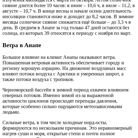
сияние длится более 10 часов: в июне – 10,6 ч, в июле – 11,2, в
августе – 10,7 ч. В конце весны и начале осени длительность
инсоляции становится ниже и доходит до 8,2 часов. В зимние
месяцы солнечное сияние снижается ещё больше – до 3,3 ч в
день. В среднем в Анапе за год только 47 дней остаются без
солнца, из которых 39 относятся к периоду с ноября по март.
Ветра в Анапе
Большое влияние на климат Анапы оказывают ветра.
Повышенная ветровая активность обеспечивает городу и
региону хорошую аэрацию. На движение воздушных масс
влияют потоки воздуха с Арктики и умеренных широт, а
также потоки воздуха с тропиков.
Черноморский бассейн в зимний период охвачен влиянием
северных потоков. Именно зимой из-за выраженной
активности циклонов происходят перепады давления,
которые особенно сильно ощущаются метеозависимыми
людьми.
Сильные ветра, в том числе холодные норд-осты,
формируются по нескольким причинам. Это неравномерный
нагрев суши и моря, открытые степи и почти полное