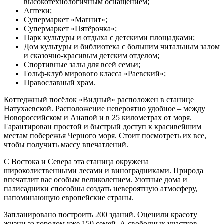
высокотехнологичным оснащением;
Аптеки;
Супермаркет «Магнит»;
Супермаркет «Пятёрочка»;
Парк культуры и отдыха с детскими площадками;
Дом культуры и библиотека с большим читальным залом
и сказочно-красивым детским отделом;
Спортивные залы для всей семьи;
Гольф-клуб мирового класса «Раевский»;
Православный храм.
Коттеджный посёлок «Видный» расположен в станице
Натухаевской. Расположение невероятно удобное – между
Новороссийском и Анапой и в 25 километрах от моря.
Гарантирован простой и быстрый доступ к красивейшим
местам побережья Черного моря. Стоит посмотреть их все,
чтобы получить массу впечатлений.
С Востока и Севера эта станица окружена
широколиственными лесами и виноградниками. Природа
впечатлит вас особым великолепием. Уютные дома и
палисадники способны создать невероятную атмосферу,
напоминающую европейские страны.
Запланировано построить 200 зданий. Оценили красоту
жизни за городом уже 150 семей. А свободных участков